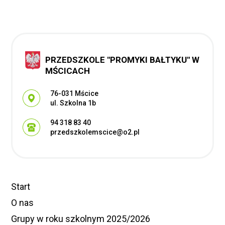
PRZEDSZKOLE ''PROMYKI BAŁTYKU'' W
MŚCICACH
Adres pocztowy:
76-031 Mścice
ul. Szkolna 1b
94 318 83 40
przedszkolemscice@o2.pl
Start
O nas
Grupy w roku szkolnym 2025/2026