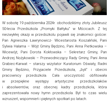
W sobotę 19 października 2024r. obchodziliśmy złoty Jubileusz
50-lecia Przedszkola „Promyki Bałtyku” w Mścicach. Z tej
niezwykłej okazji w przedszkolu pojawili się znakomici goście:
Pan Agnieszka Ławrynowicz- Wicestarosta Koszaliński, Pani
Sylwia Halama – Wójt Gminy Będzino, Pani Anna Pietkowska –
Wicewójt, Pani Dorota Kokłowska – Sekretarz Gminy, Pan
Andrzej Nożykowski – Przewodniczący Rady Gminy, Pani Anna
Grabiec-Karwat – starszy wizytator Kuratorium Oświaty, Radni
Gminy Będzino, Przyjaciele Przedszkola, „byli” i obecni
pracownicy przedszkola. Cała uroczystość obfitowała
w przepiękne występy artystyczne przedszkolaków
i absolwentów, oraz obecnej kadry przedszkola, która
zaprezentowała nowy hymn przedszkola. Był to czas wielu
wzruszeń, wspomnień i pięknych spotkań po latach.