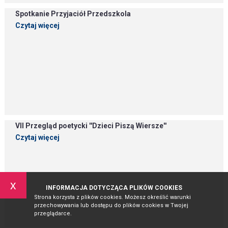
Spotkanie Przyjaciół Przedszkola
Czytaj więcej
VII Przegląd poetycki ''Dzieci Piszą Wiersze''
Czytaj więcej
x
INFORMACJA DOTYCZĄCA PLIKÓW COOKIES
Strona korzysta z plików cookies. Możesz określić warunki
przechowywania lub dostępu do plików cookies w Twojej
przeglądarce.