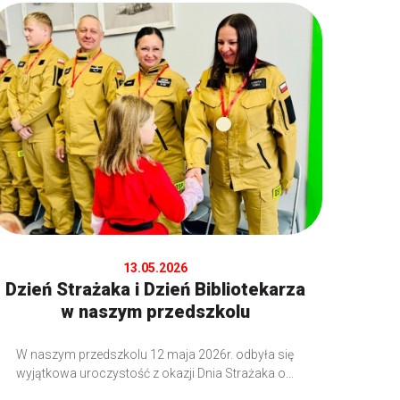
13.05.2026
Dzień Strażaka i Dzień Bibliotekarza
w naszym przedszkolu
W naszym przedszkolu 12 maja 2026r. odbyła się
wyjątkowa uroczystość z okazji Dnia Strażaka o...