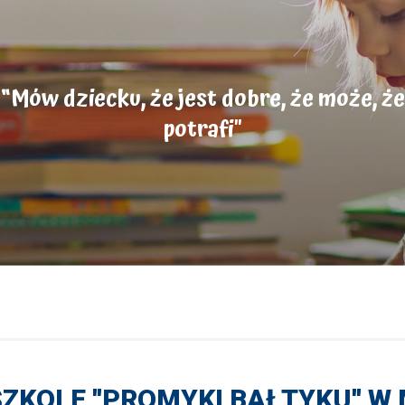
“Mów dziecku, że jest dobre, że może, że
potrafi"
ZKOLE ''PROMYKI BAŁTYKU'' W