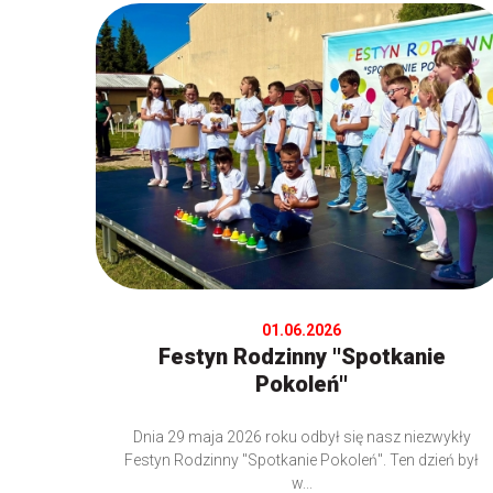
01.06.2026
Festyn Rodzinny ''Spotkanie
Pokoleń''
Dnia 29 maja 2026 roku odbył się nasz niezwykły
Festyn Rodzinny "Spotkanie Pokoleń". Ten dzień był
w...