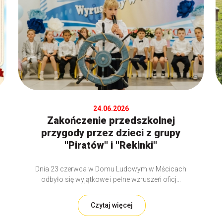
24.06.2026
Zakończenie przedszkolnej
przygody przez dzieci z grupy
''Piratów'' i ''Rekinki''
Dnia 23 czerwca w Domu Ludowym w Mścicach
odbyło się wyjątkowe i pełne wzruszeń oficj...
Czytaj więcej