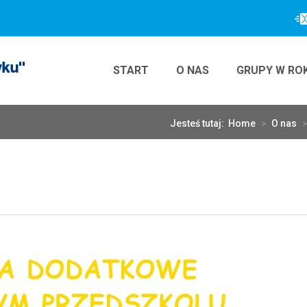
START
O NAS
GRUPY W RO
Jesteś tutaj:
Home
>
O nas
>